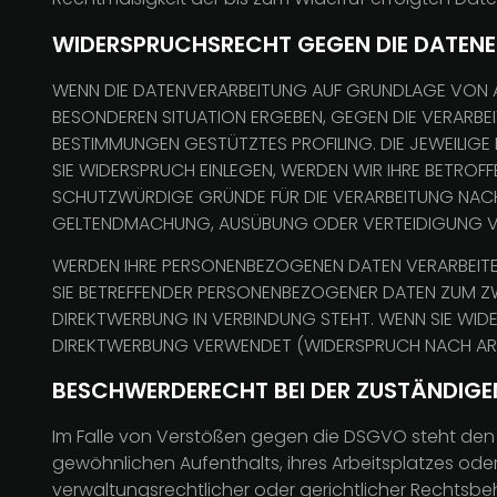
WIDERSPRUCHSRECHT GEGEN DIE DATENE
WENN DIE DATENVERARBEITUNG AUF GRUNDLAGE VON ART.
BESONDEREN SITUATION ERGEBEN, GEGEN DIE VERARBEI
BESTIMMUNGEN GESTÜTZTES PROFILING. DIE JEWEILIG
SIE WIDERSPRUCH EINLEGEN, WERDEN WIR IHRE BETROF
SCHUTZWÜRDIGE GRÜNDE FÜR DIE VERARBEITUNG NACHWE
GELTENDMACHUNG, AUSÜBUNG ODER VERTEIDIGUNG VO
WERDEN IHRE PERSONENBEZOGENEN DATEN VERARBEITET
SIE BETREFFENDER PERSONENBEZOGENER DATEN ZUM ZWE
DIREKTWERBUNG IN VERBINDUNG STEHT. WENN SIE WI
DIREKTWERBUNG VERWENDET (WIDERSPRUCH NACH ART.
BESCHWERDE­RECHT BEI DER ZUSTÄNDIGE
Im Falle von Verstößen gegen die DSGVO steht den 
gewöhnlichen Aufenthalts, ihres Arbeitsplatzes o
verwaltungsrechtlicher oder gerichtlicher Rechtsbeh