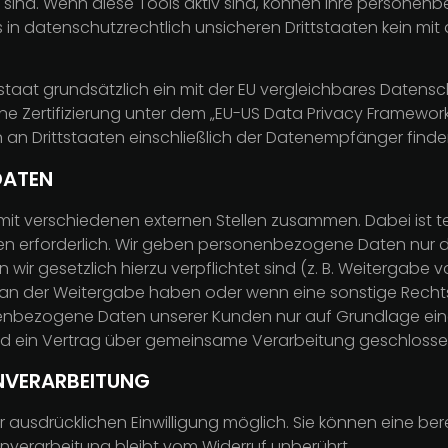
t sind. Wenn diese Tools aktiv sind, können Ihre persone
s in datenschutzrechtlich unsicheren Drittstaaten kein mi
ittstaat grundsätzlich ein mit der EU vergleichbares Date
ne Zertifizierung unter dem „EU-US Data Privacy Framework
 an Drittstaaten einschließlich der Datenempfänger finden
DATEN
mit verschiedenen externen Stellen zusammen. Dabei ist t
 erforderlich. Wir geben personenbezogene Daten nur dan
n wir gesetzlich hierzu verpflichtet sind (z. B. Weitergab
SGVO an der Weitergabe haben oder wenn eine sonstige Rec
nenbezogene Daten unserer Kunden nur auf Grundlage eine
ird ein Vertrag über gemeinsame Verarbeitung geschlosse
ENVERARBEITUNG
usdrücklichen Einwilligung möglich. Sie können eine bereits
nverarbeitung bleibt vom Widerruf unberührt.