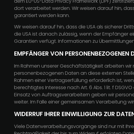
dem EU-US-Data Privacy Framework (DPF) zertifizier
dort verarbeitet werden. Wir weisen darauf hin, das
garantiert werden kann.
Wir weisen darauf hin, dass die USA als sicherer Dr
die USA ist danach zulässig, wenn der Empfänger ei
Garantien verfügt. Informationen zu Übermittlungen
EMPFÄNGER VON PERSONENBEZOGENEN 
Im Rahmen unserer Geschäftstätigkeit arbeiten wir 
personenbezogenen Daten an diese externen Stellen
Rahmen einer Vertragserfüllung erforderlich ist, wen
berechtigtes Interesse nach Art. 6 Abs. 1 lit. f D
Einsatz von Auftragsverarbeitern geben wir perso
weiter. Im Falle einer gemeinsamen Verarbeitung w
WIDERRUF IHRER EINWILLIGUNG ZUR DAT
Viele Datenverarbeitungsvorgänge sind nur mit Ihrer a
Rechtmäßigkeit der bis zum Widerruf erfolgten Date