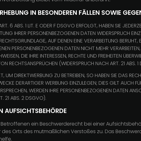
RHEBUNG IN BESONDEREN FÄLLEN SOWIE GEGE
 6 ABS. 1 LIT. E ODER F DSGVO ERFOLGT, HABEN SIE JEDERZE
TUNG IHRER PERSONENBEZOGENEN DATEN WIDERSPRUCH EINZULE
E RECHTSGRUNDLAGE, AUF DENEN EINE VERARBEITUNG BERUHT,
FENEN PERSONENBEZOGENEN DATEN NICHT MEHR VERARBEITEN,
ISEN, DIE IHRE INTERESSEN, RECHTE UND FREIHEITEN ÜBERW
N RECHTSANSPRÜCHEN (WIDERSPRUCH NACH ART. 21 ABS. 1
, UM DIREKTWERBUNG ZU BETREIBEN, SO HABEN SIE DAS RECH
CKE DERARTIGER WERBUNG EINZULEGEN; DIES GILT AUCH FÜR
DERSPRECHEN, WERDEN IHRE PERSONENBEZOGENEN DATEN ANS
 21 ABS. 2 DSGVO).
N AUFSICHTS­BEHÖRDE
Betroffenen ein Beschwerderecht bei einer Aufsichtsbehör
der des Orts des mutmaßlichen Verstoßes zu. Das Beschwe
elfe.